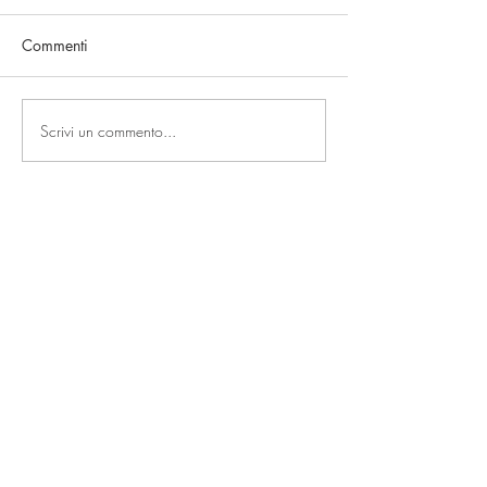
Commenti
ReneDonato
GiudizioIndifferente
Scrivi un commento...